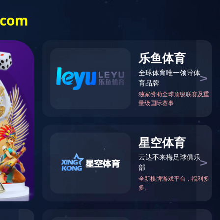
400-1898-020 18520500709
全国服务热线：
宇脉课堂
下载中心
新闻资讯
术论坛