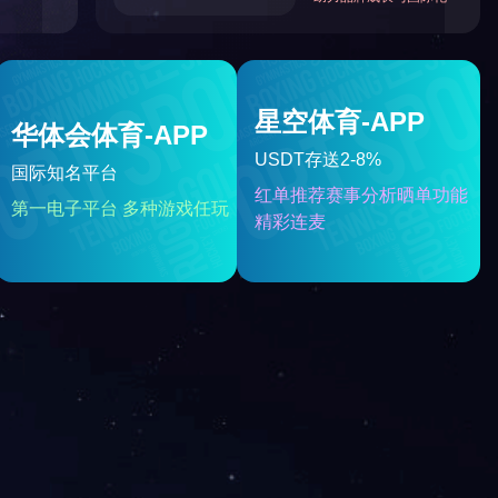
扫一扫
乐动网页版·官
方站在线登入-
乐动（中国）